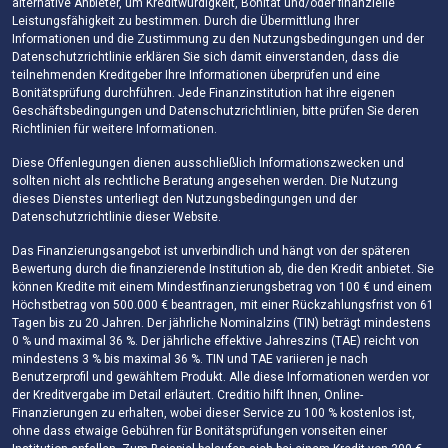
alternative Anbieter, um Kreditwürdigkeit, Bonität und/oder finanzielle
Leistungsfähigkeit zu bestimmen. Durch die Übermittlung Ihrer
Informationen und die Zustimmung zu den Nutzungsbedingungen und der
Datenschutzrichtlinie erklären Sie sich damit einverstanden, dass die
teilnehmenden Kreditgeber Ihre Informationen überprüfen und eine
Bonitätsprüfung durchführen. Jede Finanzinstitution hat ihre eigenen
Geschäftsbedingungen und Datenschutzrichtlinien, bitte prüfen Sie deren
Richtlinien für weitere Informationen.
Diese Offenlegungen dienen ausschließlich Informationszwecken und
sollten nicht als rechtliche Beratung angesehen werden. Die Nutzung
dieses Dienstes unterliegt den Nutzungsbedingungen und der
Datenschutzrichtlinie dieser Website.
Das Finanzierungsangebot ist unverbindlich und hängt von der späteren
Bewertung durch die finanzierende Institution ab, die den Kredit anbietet. Sie
können Kredite mit einem Mindestfinanzierungsbetrag von 100 € und einem
Höchstbetrag von 500.000 € beantragen, mit einer Rückzahlungsfrist von 61
Tagen bis zu 20 Jahren. Der jährliche Nominalzins (TIN) beträgt mindestens
0 % und maximal 36 %. Der jährliche effektive Jahreszins (TAE) reicht von
mindestens 3 % bis maximal 36 %. TIN und TAE variieren je nach
Benutzerprofil und gewähltem Produkt. Alle diese Informationen werden vor
der Kreditvergabe im Detail erläutert. Creditio hilft Ihnen, Online-
Finanzierungen zu erhalten, wobei dieser Service zu 100 % kostenlos ist,
ohne dass etwaige Gebühren für Bonitätsprüfungen vonseiten einer