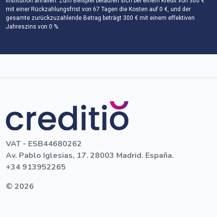
Institution anfallen. Zum Beispiel belaufen sich bei einem Kredit von 300 €
mit einer Rückzahlungsfrist von 67 Tagen die Kosten auf 0 €, und der
gesamte zurückzuzahlende Betrag beträgt 300 € mit einem effektiven
Jahreszins von 0 %
VAT - ESB44680262
Av. Pablo Iglesias, 17. 28003 Madrid. España.
+34 913952265
© 2026